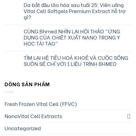
Da bắt đầu lão hóa sau tuổi 25: Viên uống
Vital Cell Softgels Premium Extract hỗ trợ
gì?
CÙNG Bhmed NHÌN LẠI HỘI THẢO “ỨNG
DỤNG CỦA CHIẾT XUẤT NANO TRONG Y
HỌC TÁI TẠO”
TÌM LẠI HỆ TIÊU HOÁ KHOẺ VÀ CUỘC SỐNG
SUÔN SẺ CHỈ VỚI 1 LIỆU TRÌNH BHMED
DÒNG SẢN PHẨM
Fresh Frozen Vital Cell (FFVC)
NanoVital Cell Extracts
Uncategorized