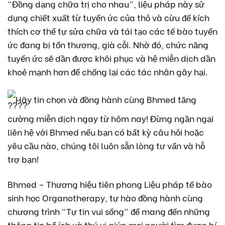
“Đồng dạng chữa trị cho nhau”, liệu pháp này sử
dụng chiết xuất từ tuyến ức của thỏ và cừu để kích
thích cơ thể tự sửa chữa và tái tạo các tế bào tuyến
ức đang bị tổn thương, già cỗi. Nhờ đó, chức năng
tuyến ức sẽ dần được khôi phục và hệ miễn dịch dần
khoẻ mạnh hơn để chống lại các tác nhân gây hại.
Hãy tin chọn và đồng hành cùng Bhmed tăng
cường miễn dịch ngay từ hôm nay! Đừng ngần ngại
liên hệ với Bhmed nếu bạn có bất kỳ câu hỏi hoặc
yêu cầu nào, chúng tôi luôn sẵn lòng tư vấn và hỗ
trợ bạn!
Bhmed – Thương hiệu tiên phong Liệu pháp tế bào
sinh học Organotherapy, tự hào đồng hành cùng
chương trình “Tự tin vui sống” để mang đến những
thông tin bổ ích và thú vị giúp mọi người tìm được bí