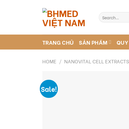
Skip
to
Search
content
for:
TRANG CHỦ
SẢN PHẨM
QUY
HOME
/
NANOVITAL CELL EXTRACT
Sale!