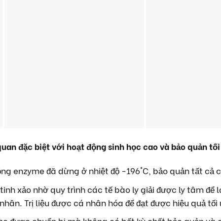
uan đặc biệt với hoạt động sinh học cao và bảo quản tối
động enzyme đã dừng ở nhiệt độ -196°C, bảo quản tất cả 
 tinh xảo nhờ quy trình các tế bào ly giải được ly tâm để
n. Trị liệu được cá nhân hóa để đạt được hiệu quả tối ư
bào được chuẩn bị mà không có bất kỳ chất bảo quản và c