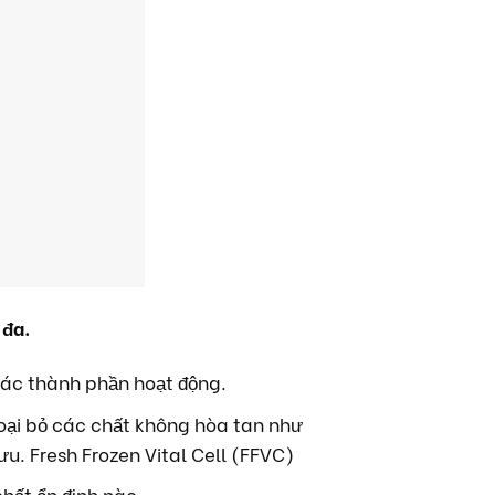
 đa.
các thành phần hoạt động.
 loại bỏ các chất không hòa tan như
u. Fresh Frozen Vital Cell (FFVC)
hất ổn định nào.