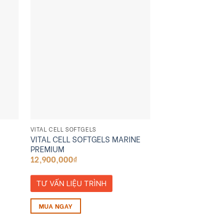
VITAL CELL SOFTGELS
FACIAL
VITAL CELL SOFTGELS MARINE
SPMCE (5 IN 1)
PREMIUM
TƯ VẤN LIỆU 
12,900,000
₫
ZALO BÁO GIÁ
TƯ VẤN LIỆU TRÌNH
CHI TIẾT
MUA NGAY