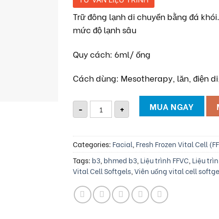
Trữ đông lạnh di chuyển bằng đá khói
mức độ lạnh sâu
Quy cách: 6ml/ ống
Cách dùng: Mesotherapy, lăn, điện di,
Tế Bào Gốc Đông Lạnh B3 Bhmed V
MUA NGAY
-
+
Categories:
Facial
,
Fresh Frozen Vital Cell (F
Tags:
b3
,
bhmed b3
,
Liệu trình FFVC
,
Liệu trì
Vital Cell Softgels
,
Viên uống vital cell softge