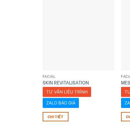
FACIAL
FACI
SKIN REVITALISATION
MES
TƯ VẤN LIỆU TRÌNH
TƯ
ZALO BÁO GIÁ
ZA
CHI TIẾT
CH