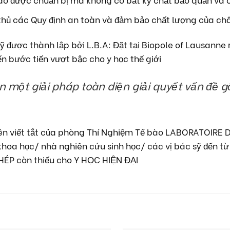
thủ các Quy định an toàn và đảm bảo chất lượng của ch
 được thành lập bởi L.B.A: Đặt tại Biopole of Lausanne r
 bước tiến vượt bậc cho y học thế giới
một giải pháp toàn diện giải quyết vấn đề gố
à tên viết tắt của phòng Thí Nghiệm Tế bào LABORATOIR
hoa học/ nhà nghiên cứu sinh học/ các vị bác sỹ đến t
HÉP còn thiếu cho Y HỌC HIỆN ĐẠI