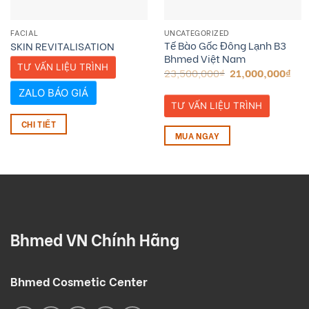
FACIAL
UNCATEGORIZED
Tế Bào Gốc Đông Lạnh B3
SKIN REVITALISATION
Bhmed Việt Nam
TƯ VẤN LIỆU TRÌNH
23,500,000
₫
21,000,000
₫
ZALO BÁO GIÁ
TƯ VẤN LIỆU TRÌNH
CHI TIẾT
MUA NGAY
Bhmed VN Chính Hãng
Bhmed Cosmetic Center