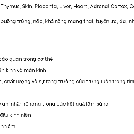
 Thymus, Skin, Placenta, Liver, Heart, Adrenal Cortex, C
buồng trứng, não, khả năng mang thai, tuyến ức, da, nh
ộ bào quan trong cơ thể
ãn kinh và mãn kinh
ản, chất lượng và sự tăng trưởng của trứng luôn trong tìn
ỡc ghi nhận rõ ràng trong các kết quả lâm sàng
đầu kinh niên
 nhiễm