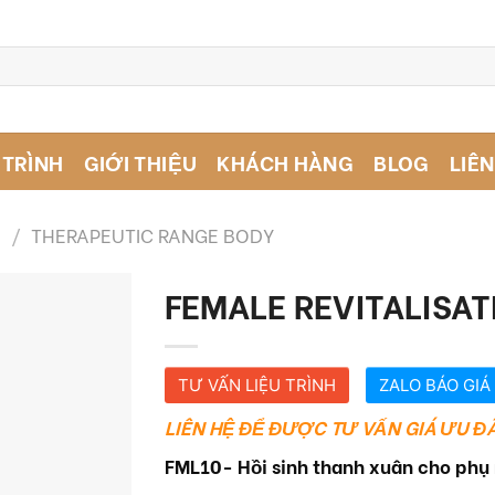
 TRÌNH
GIỚI THIỆU
KHÁCH HÀNG
BLOG
LIÊN
S
/
THERAPEUTIC RANGE BODY
FEMALE REVITALISATI
TƯ VẤN LIỆU TRÌNH
ZALO BÁO GIÁ
LIÊN HỆ ĐỂ ĐƯỢC TƯ VẤN GIÁ ƯU ĐÃ
FML10- Hồi sinh thanh xuân cho phụ 