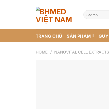
Skip
to
Search
content
for:
TRANG CHỦ
SẢN PHẨM
QUY
HOME
/
NANOVITAL CELL EXTRACT