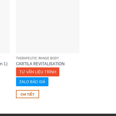
THERAPEUTIC RANGE BODY
THERAPEUTIC RAN
n 1)
CARTILA REVITALISATION
THYMUS REVIT
TƯ VẤN LIỆU TRÌNH
TƯ VẤN LIỆU 
ZALO BÁO GIÁ
ZALO BÁO GIÁ
CHI TIẾT
CHI TIẾT