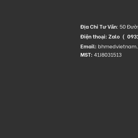
Địa Chỉ Tư Vấn
:
50 Đườn
Điện thoại: Zalo (
093
Email:
bhmedvietnam
MST:
41J8031513