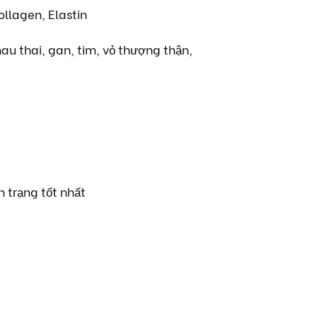
ollagen, Elastin
au thai, gan, tim, vỏ thượng thận,
h trạng tốt nhất