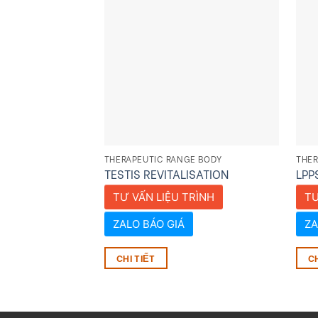
THERAPEUTIC RANGE BODY
THER
TESTIS REVITALISATION
LPP
TƯ VẤN LIỆU TRÌNH
TƯ
ZALO BÁO GIÁ
ZA
CHI TIẾT
CH