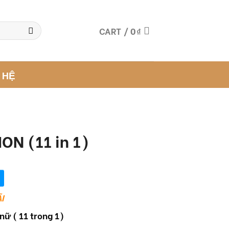
CART /
0
₫
 HỆ
ON (11 in 1)
I
nữ ( 11 trong 1)