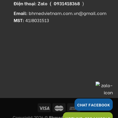
Điện thoại: Zalo (
0931418368
)
Email:
bhmedvietnam.com.vn@gmail.com
MST:
41J8031513
CHAT FACEBOOK
Copyright 2026 ©
Bhmed Việt Nam
, All Rights